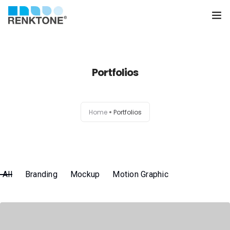
Anasayfa
Portfolios
Kurumsal
Hizmetler
Home
Portfolios
Ürünler
Sektörler
All
Branding
Mockup
Motion Graphic
Farklılıklarımız
İletişim