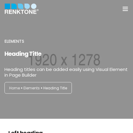
Anasayfa
Kurumsal
ELEMENTS
Heading Title
Hizmetler
Heading titles can be added easily using Visual Element
Ürünler
in Page Builder
Sektörler
Home
Elements
Heading Title
Farklılıklarımız
İletişim
Left heading