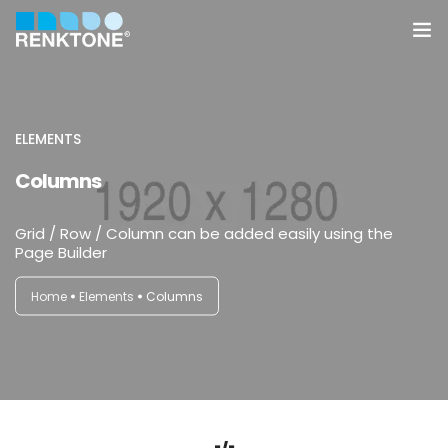
Anasayfa
Kurumsal
ELEMENTS
Columns
Hizmetler
Grid / Row / Column can be added easily using the
Ürünler
Page Builder
Sektörler
Home
Elements
Columns
Farklılıklarımız
İletişim