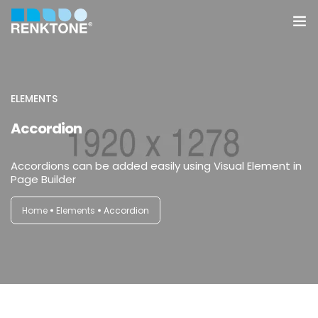
Anasayfa
Kurumsal
ELEMENTS
Accordion
Hizmetler
Accordions can be added easily using Visual Element in
Ürünler
Page Builder
Sektörler
Home
Elements
Accordion
Farklılıklarımız
İletişim